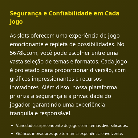
Segurança e Confiabilidade em Cada
Jogo
As slots oferecem uma experiência de jogo
emocionante e repleta de possibilidades. No
5678k.com, você pode escolher entre uma
vasta seleção de temas e formatos. Cada jogo
é projetado para proporcionar diversão, com
gráficos impressionantes e recursos
inovadores. Além disso, nossa plataforma
prioriza a segurança e a privacidade do
jogador, garantindo uma experiência
tranquila e responsável.
Variedade surpreendente de jogos com temas diversificados.
Gráficos inovadores que tornam a experiência envolvente.