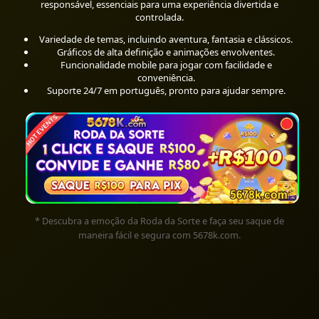
responsável, essenciais para uma experiência divertida e
controlada.
Variedade de temas, incluindo aventura, fantasia e clássicos.
Gráficos de alta definição e animações envolventes.
Funcionalidade mobile para jogar com facilidade e
conveniência.
Suporte 24/7 em português, pronto para ajudar sempre.
* Descubra a emoção da Roda da Sorte e faça seu saque de
maneira fácil e segura com 5678k.com.