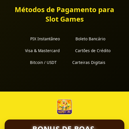
Métodos de Pagamento para
Slot Games
PIX Instantâneo
Boleto Bancário
Visa & Mastercard
Cartões de Crédito
Bitcoin / USDT
Carteiras Digitais
BONUS DE BOAS-